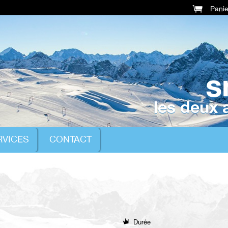
Pani
s
les deux 
RVICES
CONTACT
Durée