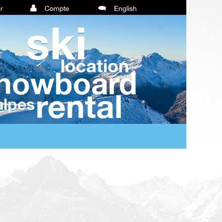
er
Compte
English
ski
location
nowboard
rental
alpes